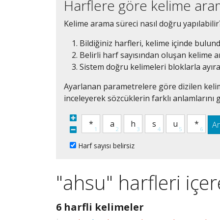
Harflere göre kelime ar
Kelime arama süreci nasıl doğru yapılabilir
Bildiğiniz harfleri, kelime içinde bulun
Belirli harf sayısından oluşan kelime ar
Sistem doğru kelimeleri bloklarla ayır
Ayarlanan parametrelere göre dizilen kelim
inceleyerek sözcüklerin farklı anlamlarını g
A
Harf sayısı belirsiz
"ahsu" harfleri içe
6
6 harfli kelimeler
harfli