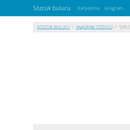
Sözcük bulucu
Kafiyeleme
Anagram
SÖZCÜK BULUCU
ANAGRAM ÇÖZÜCÜ
"DIPL