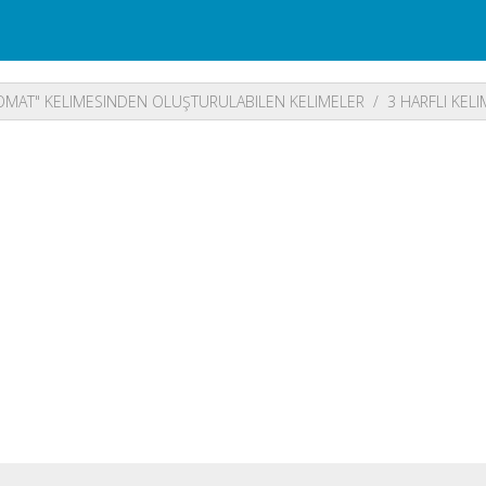
OMAT" KELIMESINDEN OLUŞTURULABILEN KELIMELER
3 HARFLI KEL