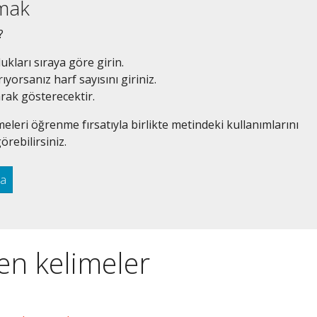
amak
?
dukları sıraya göre girin.
ıyorsanız harf sayısını giriniz.
arak gösterecektir.
eleri öğrenme fırsatıyla birlikte metindeki kullanımlarını
örebilirsiniz.
ra
ren kelimeler