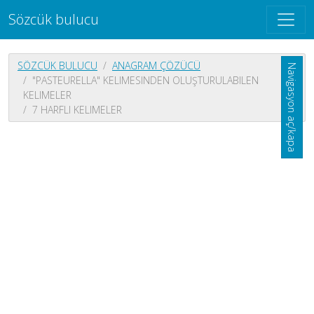
Sözcük bulucu
SÖZCÜK BULUCU
ANAGRAM ÇÖZÜCÜ
Navigasyon aç/kapa
"PASTEURELLA" KELIMESINDEN OLUŞTURULABILEN
KELIMELER
7 HARFLI KELIMELER