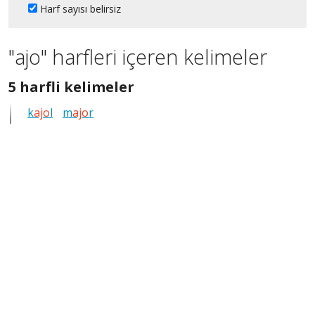
Harf sayısı belirsiz
"ajo" harfleri içeren kelimeler
5
5 harfli kelimeler
harfli
k
ajo
l
m
ajo
r
bütün
kelimeleri
göster