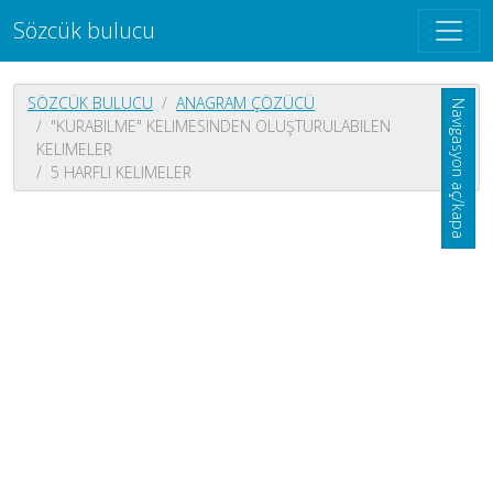
Sözcük bulucu
SÖZCÜK BULUCU
ANAGRAM ÇÖZÜCÜ
Navigasyon aç/kapa
"KURABILME" KELIMESINDEN OLUŞTURULABILEN
KELIMELER
5 HARFLI KELIMELER