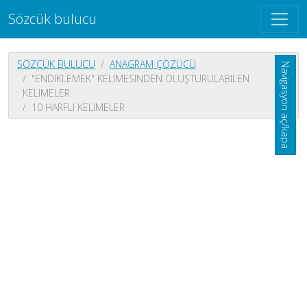
Sözcük bulucu
SÖZCÜK BULUCU
ANAGRAM ÇÖZÜCÜ
Navigasyon aç/kapa
"ENDIKLEMEK" KELIMESINDEN OLUŞTURULABILEN
KELIMELER
10 HARFLI KELIMELER