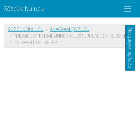
Sözcük bulucu
SÖZCÜK BULUCU
ANAGRAM ÇÖZÜCÜ
Navigasyon aç/kapa
"DIZGICILIK" KELIMESINDEN OLUŞTURULABILEN KELIMELER
10 HARFLI KELIMELER