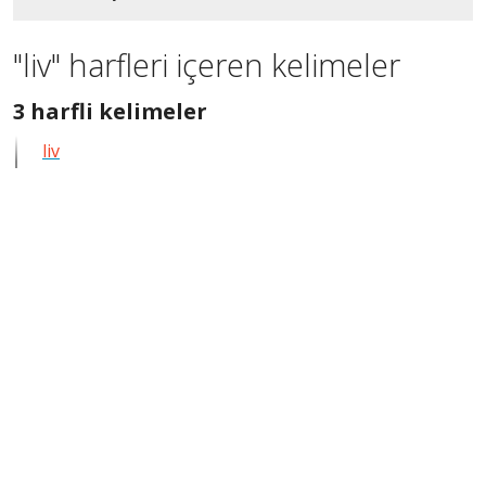
"liv" harfleri içeren kelimeler
3
3 harfli kelimeler
harfli
liv
bütün
kelimeleri
göster