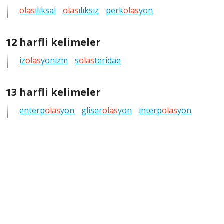
harfli
olas
ılıksal
olas
ılıksız
perk
olas
yon
bütün
kelimeleri
göster
12
12 harfli kelimeler
harfli
iz
olas
yonizm
s
olas
teridae
bütün
kelimeleri
göster
13
13 harfli kelimeler
harfli
enterp
olas
yon
gliser
olas
yon
interp
olas
yon
bütün
kelimeleri
göster