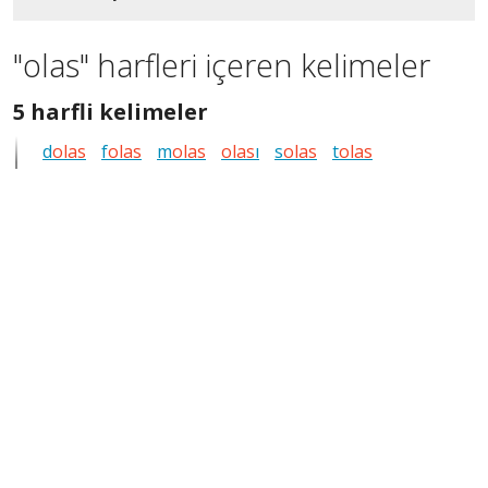
"olas" harfleri içeren kelimeler
5
5 harfli kelimeler
harfli
d
olas
f
olas
m
olas
olas
ı
s
olas
t
olas
bütün
kelimeleri
göster