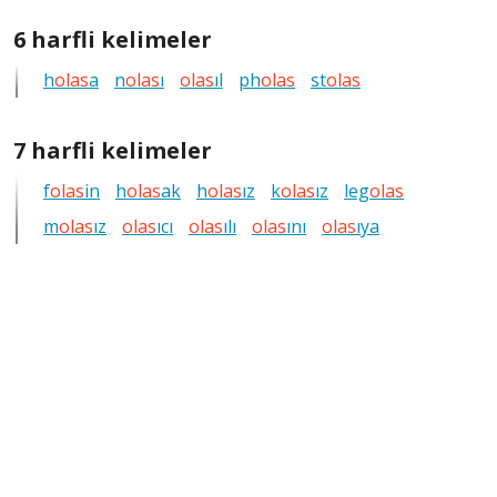
6
6 harfli kelimeler
harfli
h
olas
a
n
olas
ı
olas
ıl
ph
olas
st
olas
bütün
kelimeleri
göster
7
7 harfli kelimeler
harfli
f
olas
in
h
olas
ak
h
olas
ız
k
olas
ız
leg
olas
bütün
m
olas
ız
olas
ıcı
olas
kelimeleri
ılı
olas
ını
olas
ıya
göster