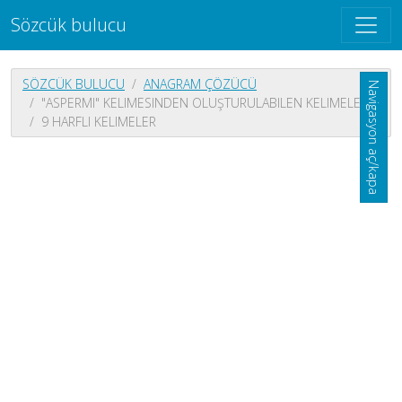
Sözcük bulucu
SÖZCÜK BULUCU
ANAGRAM ÇÖZÜCÜ
Navigasyon aç/kapa
"ASPERMI" KELIMESINDEN OLUŞTURULABILEN KELIMELER
9 HARFLI KELIMELER