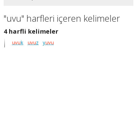
"uvu" harfleri içeren kelimeler
4
4 harfli kelimeler
harfli
uvu
k
uvu
z
y
uvu
bütün
kelimeleri
göster