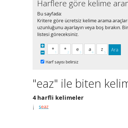
Harflere göre kelime ar
Bu sayfada:
Kritere göre ücretsiz kelime arama araçları 
uzunluğunu ayarlayın veya boş bırakın. Bir
listesi göreceksiniz.
Ara
Harf sayısı belirsiz
"eaz" ile biten keli
4
4 harfli kelimeler
harfli
s
eaz
bütün
kelimeleri
göster