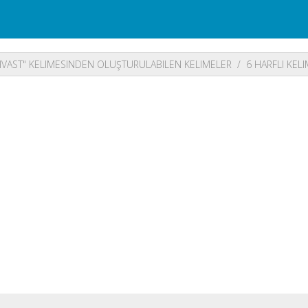
VAST" KELIMESINDEN OLUŞTURULABILEN KELIMELER
6 HARFLI KEL