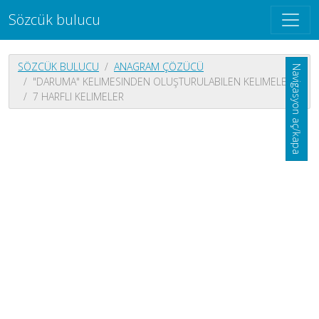
Sözcük bulucu
SÖZCÜK BULUCU
ANAGRAM ÇÖZÜCÜ
Navigasyon aç/kapa
"DARUMA" KELIMESINDEN OLUŞTURULABILEN KELIMELER
7 HARFLI KELIMELER