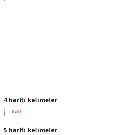
kelimeleri
göster
4
4 harfli kelimeler
harfli
a
sar
bütün
kelimeleri
göster
5
5 harfli kelimeler