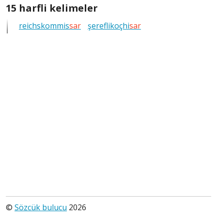
göster
15
15 harfli kelimeler
harfli
reichskommis
sar
şereflikoçhi
sar
bütün
kelimeleri
göster
©
Sözcük bulucu
2026