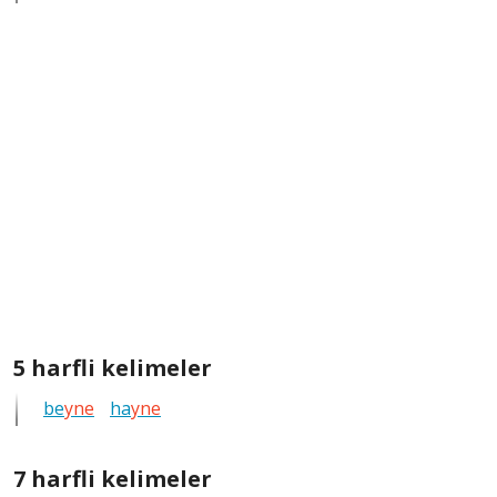
kelimeleri
göster
5
5 harfli kelimeler
harfli
be
yne
ha
yne
bütün
kelimeleri
göster
7
7 harfli kelimeler