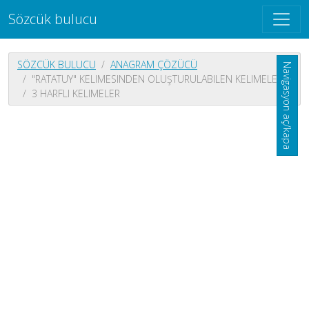
Sözcük bulucu
SÖZCÜK BULUCU
ANAGRAM ÇÖZÜCÜ
Navigasyon aç/kapa
"RATATUY" KELIMESINDEN OLUŞTURULABILEN KELIMELER
3 HARFLI KELIMELER