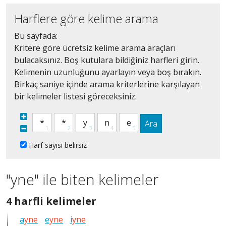
Harflere göre kelime arama
Bu sayfada:
Kritere göre ücretsiz kelime arama araçları
bulacaksınız. Boş kutulara bildiğiniz harfleri girin.
Kelimenin uzunluğunu ayarlayın veya boş bırakın.
Birkaç saniye içinde arama kriterlerine karşılayan
bir kelimeler listesi göreceksiniz.
Ara
Harf sayısı belirsiz
"yne" ile biten kelimeler
4
4 harfli kelimeler
harfli
a
yne
e
yne
i
yne
bütün