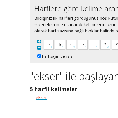
Harflere göre kelime ar
Bildiğiniz ilk harfleri gördüğünüz boş kutu
seçeneklerini kullanarak kelimelerin uzunluğ
olarak harf sayısına bağlı bloklar halinde bi
Harf sayısı belirsiz
"ekser" ile başlaya
5
5 harfli kelimeler
harfli
ekser
bütün
kelimeleri
göster