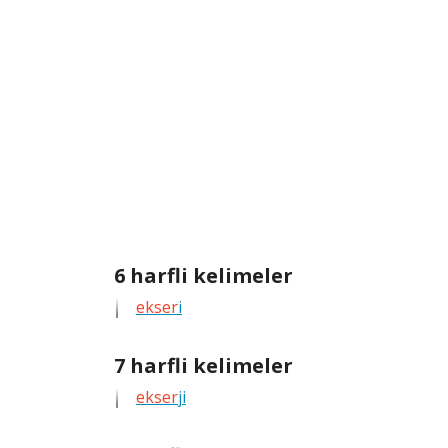
6
6 harfli kelimeler
harfli
ekser
i
bütün
kelimeleri
7
7 harfli kelimeler
göster
harfli
ekser
ji
bütün
kelimeleri