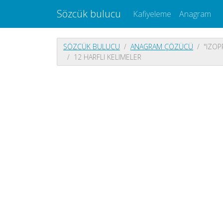
Sözcük bulucu
Kafiyeleme
Anagram
SÖZCÜK BULUCU
ANAGRAM ÇÖZÜCÜ
"IZOP
12 HARFLI KELIMELER