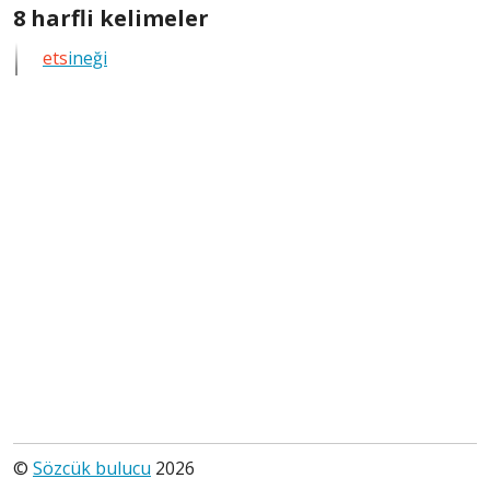
göster
8
8 harfli kelimeler
harfli
ets
ineği
bütün
kelimeleri
göster
©
Sözcük bulucu
2026