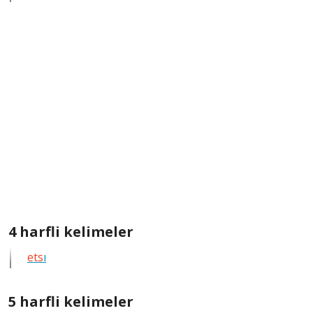
kelimeleri
göster
4
4 harfli kelimeler
harfli
ets
ı
bütün
kelimeleri
göster
5
5 harfli kelimeler