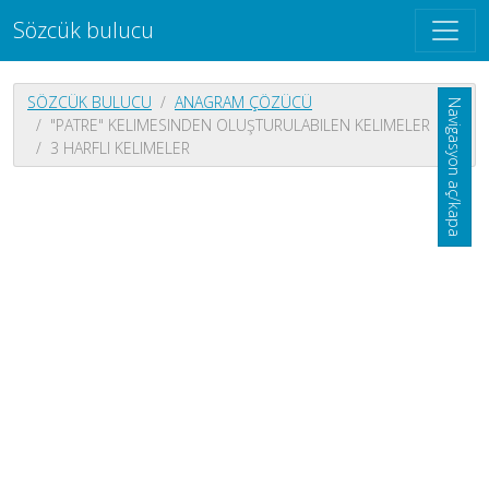
Sözcük bulucu
SÖZCÜK BULUCU
ANAGRAM ÇÖZÜCÜ
Navigasyon aç/kapa
"PATRE" KELIMESINDEN OLUŞTURULABILEN KELIMELER
3 HARFLI KELIMELER