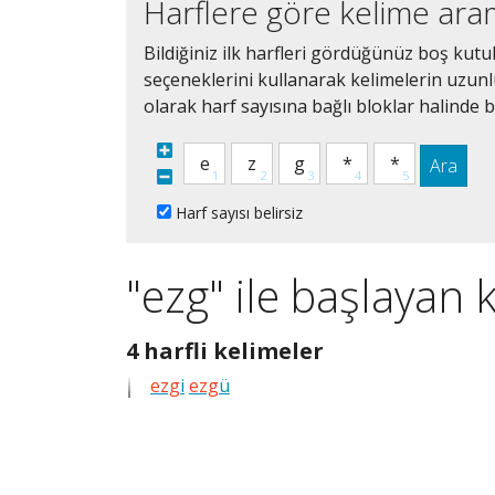
Harflere göre kelime ar
Bildiğiniz ilk harfleri gördüğünüz boş kutu
seçeneklerini kullanarak kelimelerin uzunluğ
olarak harf sayısına bağlı bloklar halinde bi
Ara
Harf sayısı belirsiz
"ezg" ile başlayan 
4
4 harfli kelimeler
harfli
ezg
i
ezg
ü
bütün
kelimeleri
göster