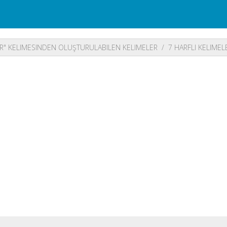
R" KELIMESINDEN OLUŞTURULABILEN KELIMELER
7 HARFLI KELIMEL