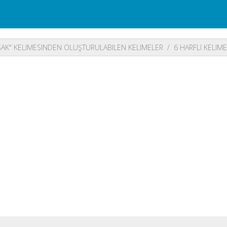
AK" KELIMESINDEN OLUŞTURULABILEN KELIMELER
6 HARFLI KELIM