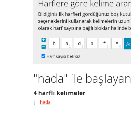
Harflere göre kelime ar
Bildiğiniz ilk harfleri gördüğünüz boş kutu
seçeneklerini kullanarak kelimelerin uzunluğ
olarak harf sayısına bağlı bloklar halinde bi
A
Harf sayısı belirsiz
"hada" ile başlayan
4
4 harfli kelimeler
harfli
hada
bütün
kelimeleri
göster