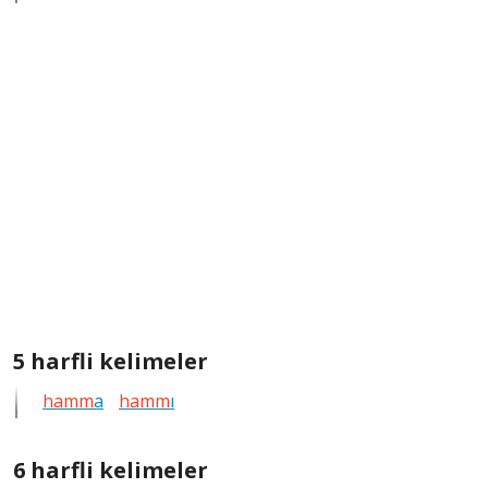
kelimeleri
göster
5
5 harfli kelimeler
harfli
hamm
a
hamm
ı
bütün
kelimeleri
göster
6
6 harfli kelimeler