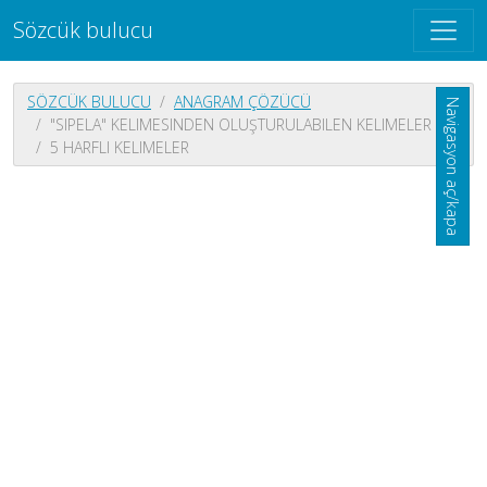
Sözcük bulucu
SÖZCÜK BULUCU
ANAGRAM ÇÖZÜCÜ
Navigasyon aç/kapa
"SIPELA" KELIMESINDEN OLUŞTURULABILEN KELIMELER
5 HARFLI KELIMELER