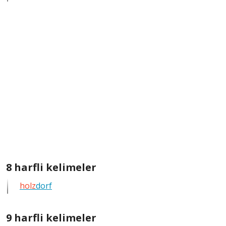
kelimeleri
göster
8
8 harfli kelimeler
harfli
holz
dorf
bütün
kelimeleri
göster
9
9 harfli kelimeler