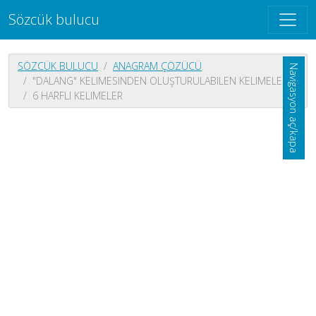
Sözcük bulucu
SÖZCÜK BULUCU
ANAGRAM ÇÖZÜCÜ
Navigasyon aç/kapa
"DALANG" KELIMESINDEN OLUŞTURULABILEN KELIMELER
6 HARFLI KELIMELER