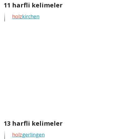
göster
11
11 harfli kelimeler
harfli
holz
kirchen
bütün
kelimeleri
göster
13
13 harfli kelimeler
harfli
holz
gerlingen
bütün