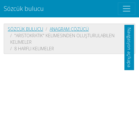
Sözcük bulucu
SÖZCÜK BULUCU
ANAGRAM ÇÖZÜCÜ
Navigasyon aç/kapa
"ARISTOKRATIK" KELIMESINDEN OLUŞTURULABILEN
KELIMELER
8 HARFLI KELIMELER