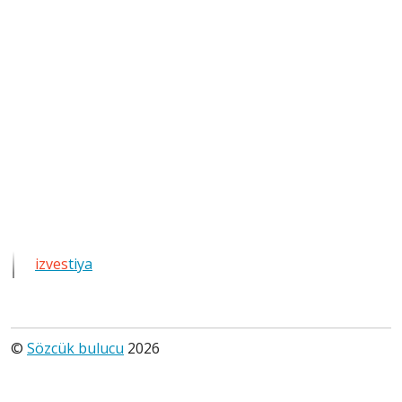
bütün
kelimeleri
göster
izves
tiya
©
Sözcük bulucu
2026