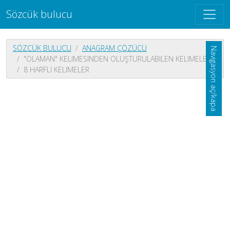
Sözcük bulucu
SÖZCÜK BULUCU
ANAGRAM ÇÖZÜCÜ
Navigasyon aç/kapa
"OLAMAN" KELIMESINDEN OLUŞTURULABILEN KELIMELER
8 HARFLI KELIMELER