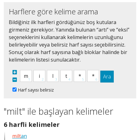
Harflere göre kelime arama
Bildiğiniz ilk harfleri gördüğünüz boş kutulara
girmeniz gerekiyor. Yanında bulunan “artı” ve “eksi”
seçeneklerini kullanarak kelimelerin uzunluğunu
belirleyebilir veya belirsiz harf sayısı seçebilirsiniz.
Sonuç olarak harf sayısına bağlı bloklar halinde bir
kelimelerin listesi sunulacaktır.
Ara
Harf sayısı belirsiz
"milt" ile başlayan kelimeler
6
6 harfli kelimeler
harfli
milt
an
bütün