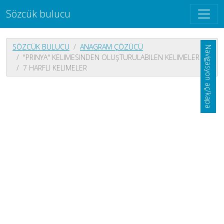
Sözcük bulucu
SÖZCÜK BULUCU
ANAGRAM ÇÖZÜCÜ
Navigasyon aç/kapa
"PRINYA" KELIMESINDEN OLUŞTURULABILEN KELIMELER
7 HARFLI KELIMELER