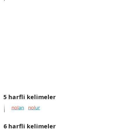
kelimeleri
göster
5
5 harfli kelimeler
harfli
nol
an
nol
ur
bütün
kelimeleri
göster
6
6 harfli kelimeler