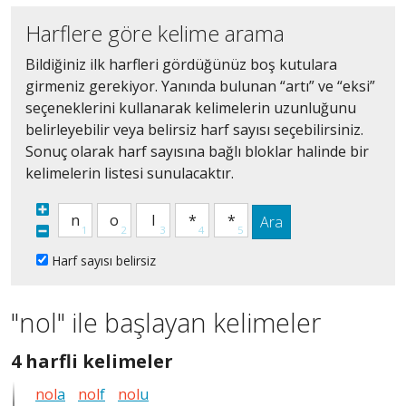
Harflere göre kelime arama
Bildiğiniz ilk harfleri gördüğünüz boş kutulara
girmeniz gerekiyor. Yanında bulunan “artı” ve “eksi”
seçeneklerini kullanarak kelimelerin uzunluğunu
belirleyebilir veya belirsiz harf sayısı seçebilirsiniz.
Sonuç olarak harf sayısına bağlı bloklar halinde bir
kelimelerin listesi sunulacaktır.
Ara
Harf sayısı belirsiz
"nol" ile başlayan kelimeler
4
4 harfli kelimeler
harfli
nol
a
nol
f
nol
u
bütün