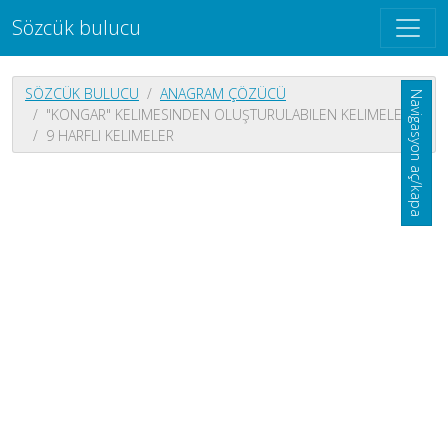
Sözcük bulucu
SÖZCÜK BULUCU
ANAGRAM ÇÖZÜCÜ
Navigasyon aç/kapa
"KONGAR" KELIMESINDEN OLUŞTURULABILEN KELIMELER
9 HARFLI KELIMELER