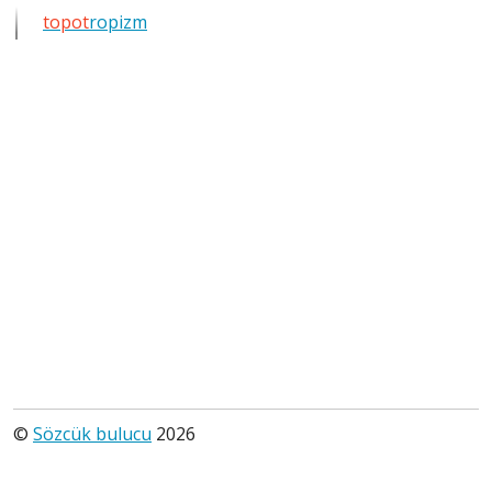
harfli
topot
ropizm
bütün
kelimeleri
göster
©
Sözcük bulucu
2026