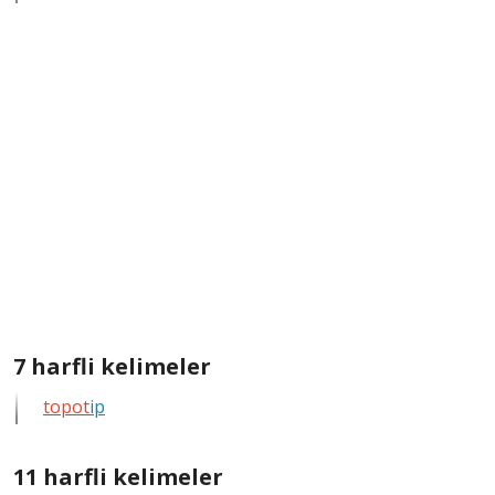
kelimeleri
göster
7
7 harfli kelimeler
harfli
topot
ip
bütün
kelimeleri
göster
11
11 harfli kelimeler