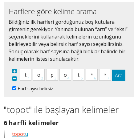
Harflere göre kelime arama
Bildiğiniz ilk harfleri gördüğünüz boş kutulara
girmeniz gerekiyor. Yanında bulunan “artı” ve “eksi”
seçeneklerini kullanarak kelimelerin uzunluğunu
belirleyebilir veya belirsiz harf sayısı seçebilirsiniz.
Sonuç olarak harf sayısına bağlı bloklar halinde bir
kelimelerin listesi sunulacaktır.
Ara
Harf sayısı belirsiz
"topot" ile başlayan kelimeler
6
6 harfli kelimeler
harfli
topot
u
bütün