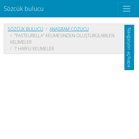
Sözcük bulucu
SÖZCÜK BULUCU
ANAGRAM ÇÖZÜCÜ
Navigasyon aç/kapa
"PASTEURELLA" KELIMESINDEN OLUŞTURULABILEN
KELIMELER
7 HARFLI KELIMELER