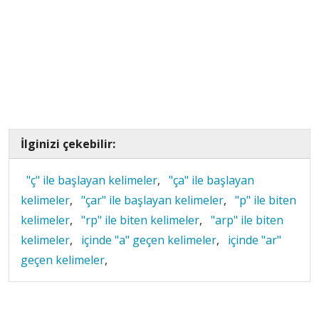
İlginizi çekebilir:
"ç" ile başlayan kelimeler
,
"ça" ile başlayan
kelimeler
,
"çar" ile başlayan kelimeler
,
"p" ile biten
kelimeler
,
"rp" ile biten kelimeler
,
"arp" ile biten
kelimeler
,
içinde "a" geçen kelimeler
,
içinde "ar"
geçen kelimeler
,