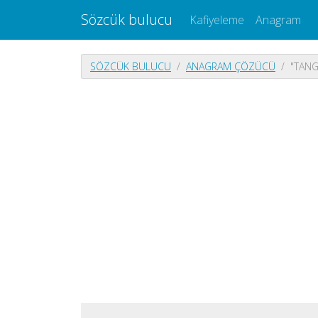
Sözcük bulucu
Kafiyeleme
Anagram
SÖZCÜK BULUCU
ANAGRAM ÇÖZÜCÜ
"TANG