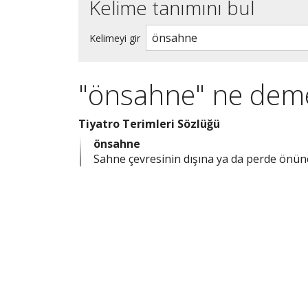
Kelime tanımını bul
Kelimeyi gir
"önsahne" ne dem
Tiyatro Terimleri Sözlüğü
önsahne
Sahne çevresinin dışına ya da perde önü