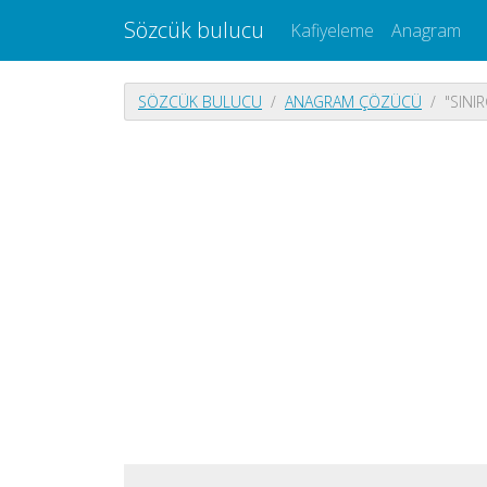
Sözcük bulucu
Kafiyeleme
Anagram
SÖZCÜK BULUCU
ANAGRAM ÇÖZÜCÜ
"SINI