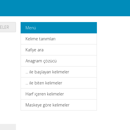
MELER
Menü
Kelime tanımları
Kafiye ara
Anagram çözücü
... ile başlayan kelimeler
... ile biten kelimeler
Harf içeren kelimeler
Maskeye göre kelimeler