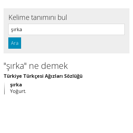
Kelime tanımını bul
Ara
"şırka" ne demek
Türkiye Türkçesi Ağızları Sözlüğü
şırka
Yoğurt.