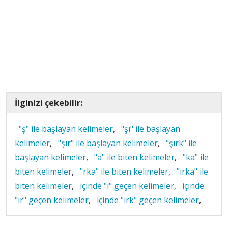
İlginizi çekebilir:
"ş" ile başlayan kelimeler
,
"şı" ile başlayan
kelimeler
,
"şır" ile başlayan kelimeler
,
"şırk" ile
başlayan kelimeler
,
"a" ile biten kelimeler
,
"ka" ile
biten kelimeler
,
"rka" ile biten kelimeler
,
"ırka" ile
biten kelimeler
,
içinde "ı" geçen kelimeler
,
içinde
"ır" geçen kelimeler
,
içinde "ırk" geçen kelimeler
,