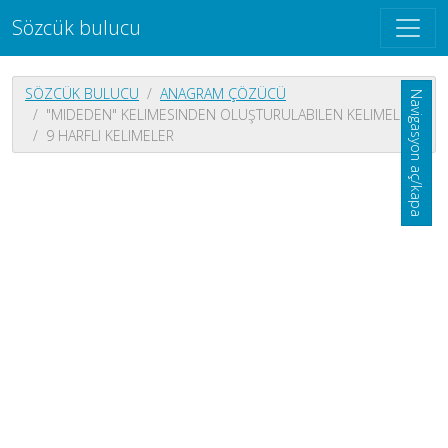
Sözcük bulucu
SÖZCÜK BULUCU
ANAGRAM ÇÖZÜCÜ
Navigasyon aç/kapa
"MIDEDEN" KELIMESINDEN OLUŞTURULABILEN KELIMELER
9 HARFLI KELIMELER