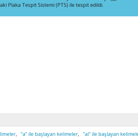
i Plaka Tespit Sistemi (PTS) ile tespit edildi.
limeler
,
"a" ile başlayan kelimeler
,
"ai" ile başlayan kelimel