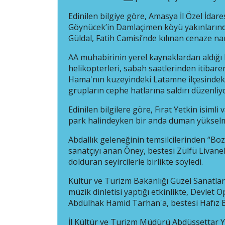
Edinilen bilgiye göre, Amasya İl Özel İdar
Göynücek’in Damlaçimen köyü yakınlarında
Güldal, Fatih Camisi’nde kılınan cenaze n
AA muhabirinin yerel kaynaklardan aldığı 
helikopterleri, sabah saatlerinden itibaren
Hama'nın kuzeyindeki Latamne ilçesindeki s
grupların cephe hatlarına saldırı düzenliy
Edinilen bilgilere göre, Fırat Yetkin isiml
park halindeyken bir anda duman yükselm
Abdallık geleneğinin temsilcilerinden “Bo
sanatçıyı anan Öney, bestesi Zülfü Livaneli
dolduran seyircilerle birlikte söyledi.
Kültür ve Turizm Bakanlığı Güzel Sanatla
müzik dinletisi yaptığı etkinlikte, Devle
Abdülhak Hamid Tarhan'a, bestesi Hafız
İl Kültür ve Turizm Müdürü Abdüssettar 