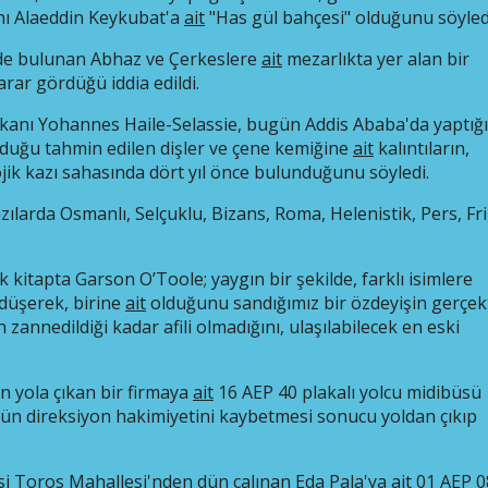
nı Alaeddin Keykubat'a
ait
"Has gül bahçesi" olduğunu söyled
nde bulunan Abhaz ve Çerkeslere
ait
mezarlıkta yer alan bir
arar gördüğü iddia edildi.
kanı Yohannes Haile-Selassie, bugün Addis Ababa'da yaptığı
 olduğu tahmin edilen dişler ve çene kemiğine
ait
kalıntıların,
jik kazı sahasında dört yıl önce bulunduğunu söyledi.
zılarda Osmanlı, Selçuklu, Bizans, Roma, Helenistik, Pers, Fr
 kitapta Garson O’Toole; yaygın bir şekilde, farklı isimlere
 düşerek, birine
ait
olduğunu sandığımız bir özdeyişin gerçek
annedildiği kadar afili olmadığını, ulaşılabilecek en eski
in yola çıkan bir firmaya
ait
16 AEP 40 plakalı yolcu midibüsü
ün direksiyon hakimiyetini kaybetmesi sonucu yoldan çıkıp
esi Toros Mahallesi'nden dün çalınan Eda Pala'ya
ait
01 AEP 0