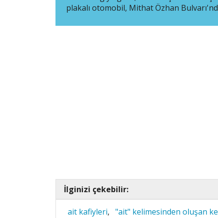
plakalı otomobil, Mithat Özhan Bulvarı'ndak
İlginizi çekebilir:
ait kafiyleri
,
"ait" kelimesinden oluşan ke