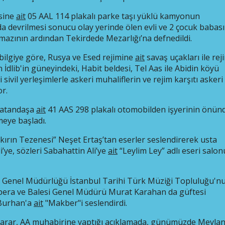
esine
ait
05 AAL 114 plakalı parke taşı yüklü kamyonun
 devrilmesi sonucu olay yerinde ölen evli ve 2 çocuk babası
amazının ardından Tekirdede Mezarlığı’na defnedildi.
bilgiye göre, Rusya ve Esed rejimine
ait
savaş uçakları ile rej
 İdlib'in güneyindeki, Habit beldesi, Tel Aas ile Abidin köyü
ivil yerleşimlerle askeri muhaliflerin ve rejim karşıtı askeri
or.
i vatandaşa
ait
41 AAS 298 plakalı otomobilden işyerinin önün
eye başladı.
zkırın Tezenesi” Neşet Ertaş’tan eserler seslendirerek usta
’ye, sözleri Sabahattin Ali’ye
ait
“Leylim Ley” adlı eseri salon
r Genel Müdürlüğü İstanbul Tarihi Türk Müziği Topluluğu'n
t Opera ve Balesi Genel Müdürü Murat Karahan da güftesi
 Burhan'a
ait
"Makber"i seslendirdi.
Yarar, AA muhabirine yaptığı açıklamada, günümüzde Mevla