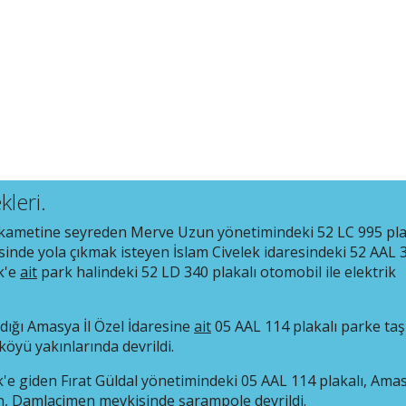
kleri.
ikametine seyreden Merve Uzun yönetimindeki 52 LC 995 pla
inde yola çıkmak isteyen İslam Civelek idaresindeki 52 AAL 
k'e
ait
park halindeki 52 LD 340 plakalı otomobil ile elektrik
andığı Amasya İl Özel İdaresine
ait
05 AAL 114 plakalı parke taş
yü yakınlarında devrildi.
e giden Fırat Güldal yönetimindeki 05 AAL 114 plakalı, Amas
, Damlaçimen mevkisinde şarampole devrildi.