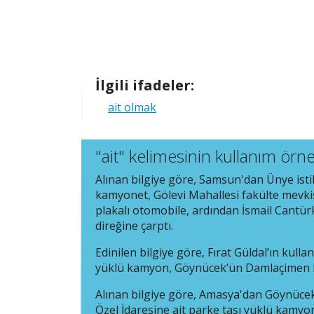
İlgili ifadeler:
ait olmak
"ait" kelimesinin kullanım örne
Alınan bilgiye göre, Samsun'dan Ünye ist
kamyonet, Gölevi Mahallesi fakülte mevkis
plakalı otomobile, ardından İsmail Cantür
direğine çarptı.
Edinilen bilgiye göre, Fırat Güldal’ın kull
yüklü kamyon, Göynücek’ün Damlaçimen kö
Alınan bilgiye göre, Amasya'dan Göynücek'
Özel İdaresine
ait
parke taşı yüklü kamyon