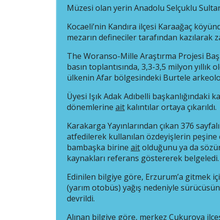
Müzesi olan yerin Anadolu Selçuklu Sulta
Kocaeli’nin Kandıra ilçesi Karaağaç köyü
mezarın defineciler tarafından kazılarak z
The Woranso-Mille Araştırma Projesi Baş
basın toplantısında, 3,3-3,5 milyon yıllık
ülkenin Afar bölgesindeki Burtele arkeolo
Üyesi Işık Adak Adıbelli başkanlığındaki ka
dönemlerine
ait
kalıntılar ortaya çıkarıldı.
Karakarga Yayınlarından çıkan 376 sayfalık
atfedilerek kullanılan özdeyişlerin peşine
bambaşka birine
ait
olduğunu ya da sözün z
kaynakları referans göstererek belgeledi.
Edinilen bilgiye göre, Erzurum’a gitmek iç
(yarım otobüs) yağış nedeniyle sürücüsün
devrildi.
Alınan bilgiye göre, merkez Çukurova ilç