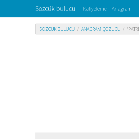
Sözcük bulucu
Kafiyeleme
Anagram
SÖZCÜK BULUCU
ANAGRAM ÇÖZÜCÜ
"PATR