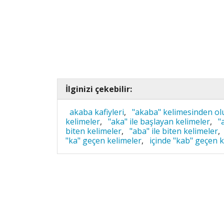
İlginizi çekebilir:
akaba kafiyleri
,
"akaba" kelimesinden ol
kelimeler
,
"aka" ile başlayan kelimeler
,
"
biten kelimeler
,
"aba" ile biten kelimeler
,
"ka" geçen kelimeler
,
içinde "kab" geçen 