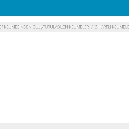
E" KELIMESINDEN OLUŞTURULABILEN KELIMELER
3 HARFLI KELIMEL