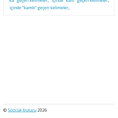
"ka" geçen kelimeler
,
içinde "kam" geçen kelimeler
,
içinde "kamb" geçen kelimeler
,
©
Sözcük bulucu
2026