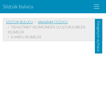
Sözcük bulucu
SÖZCÜK BULUCU
ANAGRAM ÇÖZÜCÜ
Navigasyon aç/kapa
"DEHLETMEK" KELIMESINDEN OLUŞTURULABILEN
KELIMELER
6 HARFLI KELIMELER