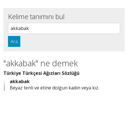
Kelime tanımını bul
Ara
"akkabak" ne demek
Türkiye Türkçesi Ağızları Sözlüğü
akkabak
Beyaz tenli ve etine dolgun kadın veya kız.