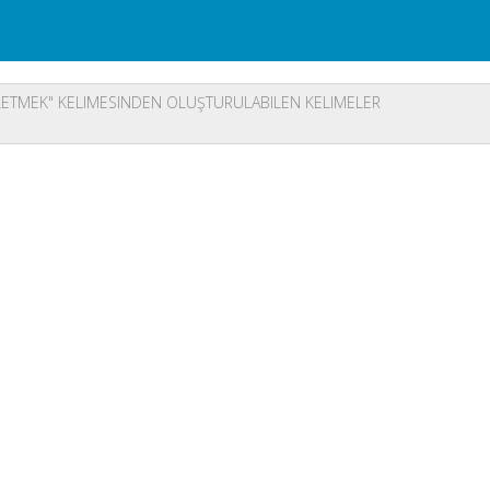
ETMEK" KELIMESINDEN OLUŞTURULABILEN KELIMELER