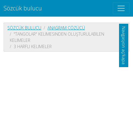
Sözcük bulucu
SÖZCÜK BULUCU
ANAGRAM ÇÖZÜCÜ
Navigasyon aç/kapa
"TANGOLAR" KELIMESINDEN OLUŞTURULABILEN
KELIMELER
3 HARFLI KELIMELER