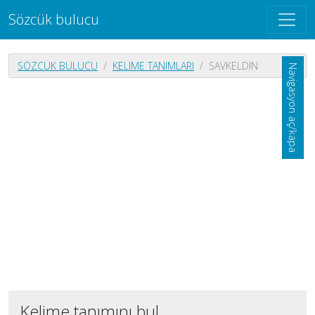
Sözcük bulucu
SÖZCÜK BULUCU
KELIME TANIMLARI
SAVKELDIN
Navigasyon aç/kapa
Kelime tanımını bul