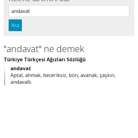
Ara
"andavat" ne demek
Türkiye Türkçesi Ağızları Sözlüğü
andavat
Aptal, ahmak, beceriksiz, bön, avanak, şaşkın,
andavallı.