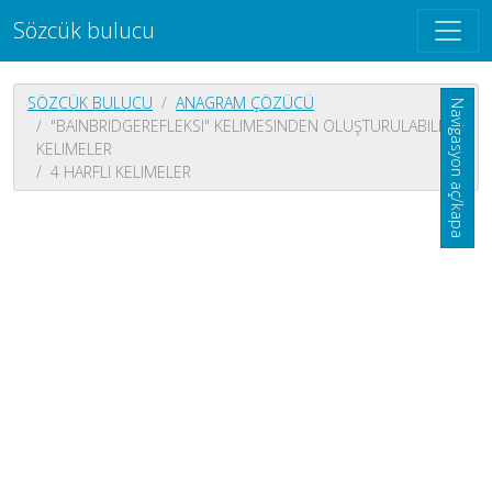
Sözcük bulucu
SÖZCÜK BULUCU
ANAGRAM ÇÖZÜCÜ
Navigasyon aç/kapa
"BAINBRIDGEREFLEKSI" KELIMESINDEN OLUŞTURULABILEN
KELIMELER
4 HARFLI KELIMELER