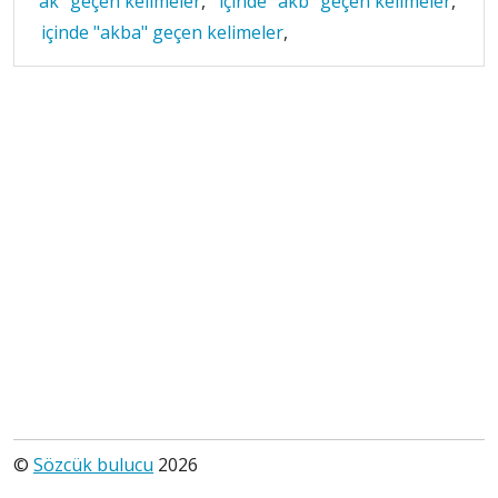
"ak" geçen kelimeler
,
içinde "akb" geçen kelimeler
,
içinde "akba" geçen kelimeler
,
©
Sözcük bulucu
2026