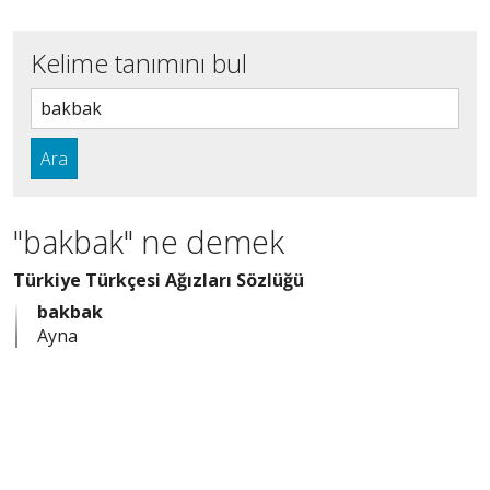
Kelime tanımını bul
Ara
"bakbak" ne demek
Türkiye Türkçesi Ağızları Sözlüğü
bakbak
Ayna