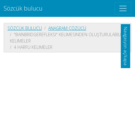
Sözcük bulucu
SÖZCÜK BULUCU
ANAGRAM ÇÖZÜCÜ
Navigasyon aç/kapa
"BAINBRIDGEREFLEKSI" KELIMESINDEN OLUŞTURULABILEN
KELIMELER
4 HARFLI KELIMELER