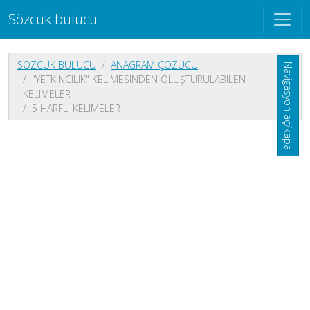
Sözcük bulucu
SÖZCÜK BULUCU
ANAGRAM ÇÖZÜCÜ
Navigasyon aç/kapa
"YETKINCILIK" KELIMESINDEN OLUŞTURULABILEN
KELIMELER
5 HARFLI KELIMELER