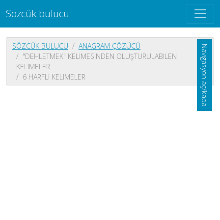
Sözcük bulucu
SÖZCÜK BULUCU
ANAGRAM ÇÖZÜCÜ
Navigasyon aç/kapa
"DEHLETMEK" KELIMESINDEN OLUŞTURULABILEN
KELIMELER
6 HARFLI KELIMELER