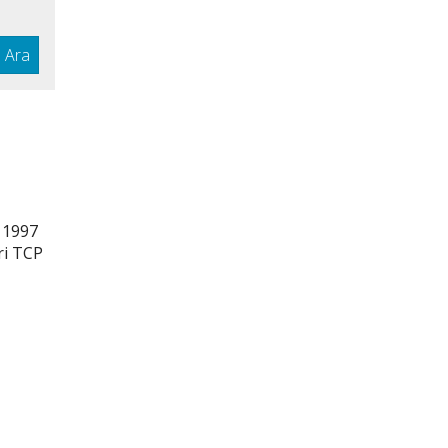
Ara
/ 1997
ri TCP