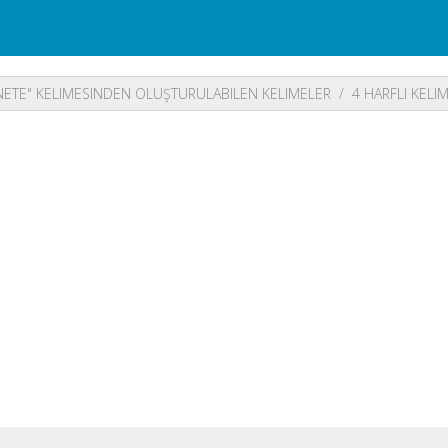
ETE" KELIMESINDEN OLUŞTURULABILEN KELIMELER
4 HARFLI KELI