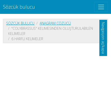
Sözcük bulucu
SÖZCÜK BULUCU
ANAGRAM ÇÖZÜCÜ
Navigasyon aç/kapa
"COLYBRASSUS" KELIMESINDEN OLUŞTURULABILEN
KELIMELER
6 HARFLI KELIMELER