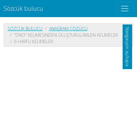
Sözcük bulucu
SÖZCÜK BULUCU
ANAGRAM ÇÖZÜCÜ
Navigasyon aç/kapa
"DNO" KELIMESINDEN OLUŞTURULABILEN KELIMELER
6 HARFLI KELIMELER