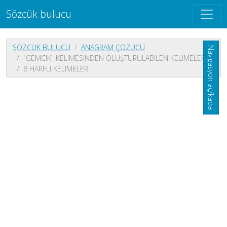
Sözcük bulucu
SÖZCÜK BULUCU
ANAGRAM ÇÖZÜCÜ
Navigasyon aç/kapa
"GEMCIK" KELIMESINDEN OLUŞTURULABILEN KELIMELER
8 HARFLI KELIMELER