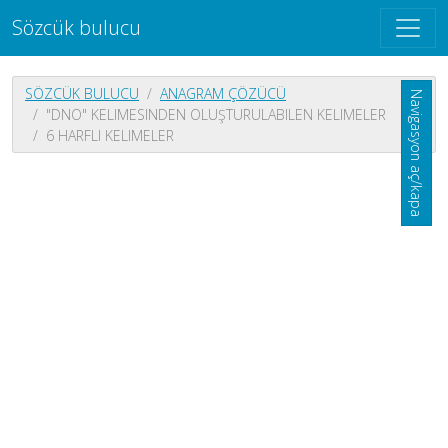
Sözcük bulucu
SÖZCÜK BULUCU
ANAGRAM ÇÖZÜCÜ
Navigasyon aç/kapa
"DNO" KELIMESINDEN OLUŞTURULABILEN KELIMELER
6 HARFLI KELIMELER