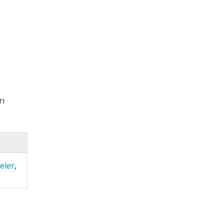
rı
eler
,