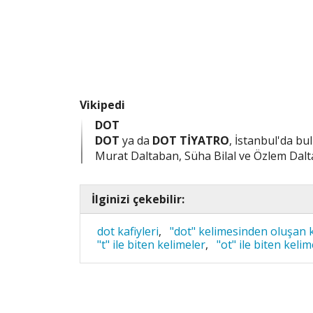
Vikipedi
DOT
DOT
ya da
DOT TİYATRO
, İstanbul'da bu
Murat Daltaban, Süha Bilal ve Özlem Dalt
İlginizi çekebilir:
dot kafiyleri
,
"dot" kelimesinden oluşan 
"t" ile biten kelimeler
,
"ot" ile biten kelim