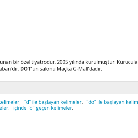
lunan bir özel tiyatrodur. 2005 yılında kurulmuştur. Kurucula
aban'dır.
DOT
'un salonu Maçka G-Mall'dadır.
kelimeler
,
"d" ile başlayan kelimeler
,
"do" ile başlayan kelim
eler
,
içinde "o" geçen kelimeler
,