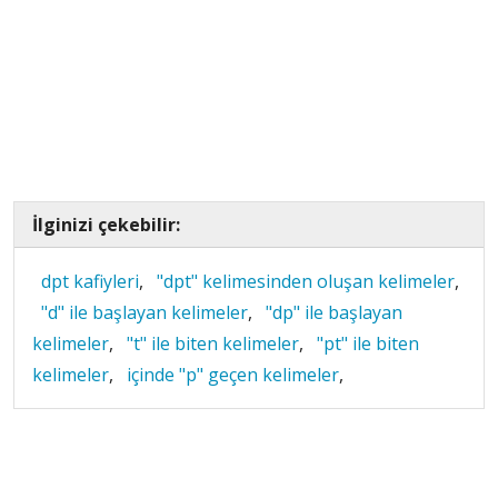
İlginizi çekebilir:
dpt kafiyleri
,
"dpt" kelimesinden oluşan kelimeler
,
"d" ile başlayan kelimeler
,
"dp" ile başlayan
kelimeler
,
"t" ile biten kelimeler
,
"pt" ile biten
kelimeler
,
içinde "p" geçen kelimeler
,