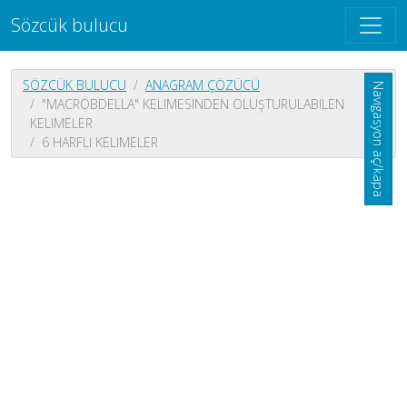
Sözcük bulucu
SÖZCÜK BULUCU
ANAGRAM ÇÖZÜCÜ
Navigasyon aç/kapa
"MACROBDELLA" KELIMESINDEN OLUŞTURULABILEN
KELIMELER
6 HARFLI KELIMELER