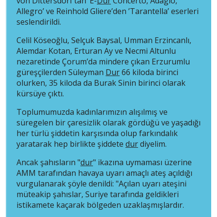
von Dittersdorf’tan ’E-
Dur
Concerto, Adagio,
Allegro’ ve Reinhold Gliere’den ’Tarantella’ eserleri
seslendirildi.
Celil Köseoğlu, Selçuk Baysal, Umman Erzincanlı,
Alemdar Kotan, Erturan Ay ve Necmi Altunlu
nezaretinde Çorum’da mindere çıkan Erzurumlu
güreşçilerden Süleyman
Dur
66 kiloda birinci
olurken, 35 kiloda da Burak Sinin birinci olarak
kürsüye çıktı.
Toplumumuzda kadınlarımızın alışılmış ve
süregelen bir çaresizlik olarak gördüğü ve yaşadığı
her türlü şiddetin karşısında olup farkındalık
yaratarak hep birlikte şiddete
dur
diyelim.
Ancak şahısların "
dur
" ikazına uymaması üzerine
AMM tarafından havaya uyarı amaçlı ateş açıldığı
vurgulanarak şöyle denildi: "Açılan uyarı ateşini
müteakip şahıslar, Suriye tarafında geldikleri
istikamete kaçarak bölgeden uzaklaşmışlardır.