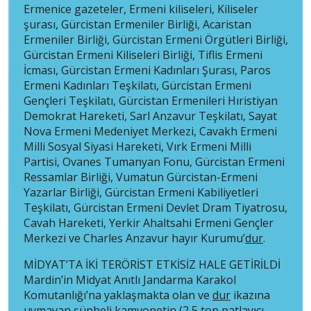
Ermenice gazeteler, Ermeni kiliseleri, Kiliseler
şurası, Gürcistan Ermeniler Birliği, Acaristan
Ermeniler Birliği, Gürcistan Ermeni Örgütleri Birliği,
Gürcistan Ermeni Kiliseleri Birliği, Tiflis Ermeni
İcması, Gürcistan Ermeni Kadınları Şurası, Paros
Ermeni Kadınları Teşkilatı, Gürcistan Ermeni
Gençleri Teşkilatı, Gürcistan Ermenileri Hıristiyan
Demokrat Hareketi, Sarl Anzavur Teşkilatı, Sayat
Nova Ermeni Medeniyet Merkezi, Cavakh Ermeni
Milli Sosyal Siyasi Hareketi, Vırk Ermeni Milli
Partisi, Ovanes Tumanyan Fonu, Gürcistan Ermeni
Ressamlar Birliği, Vumatun Gürcistan-Ermeni
Yazarlar Birliği, Gürcistan Ermeni Kabiliyetleri
Teşkilatı, Gürcistan Ermeni Devlet Dram Tiyatrosu,
Cavah Hareketi, Yerkir Ahaltsahi Ermeni Gençler
Merkezi ve Charles Anzavur hayır Kurumu’
dur
.
MİDYAT’TA İKİ TERÖRİST ETKİSİZ HALE GETİRİLDİ
Mardin’in Midyat Anıtlı Jandarma Karakol
Komutanlığı’na yaklaşmakta olan ve
dur
ikazına
uymayan şüpheli kamyonetin (2,5 ton patlayıcı