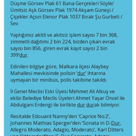
Düşme Görsev Plak 61 Bana Gerçekleri Söyle/
Ümitsiz Aşk Görsev Plak 1974 Akşam Güneşi /
Çiçekler Açsın Elenor Plak 1037 Bırak Şu Gurbeti /
Sev
Yaptığımız akitli ve akitsiz işlem sayısı 7 bin 368,
zimmetli dağıtımı 2 bin 224, bizden çıkan evrak
sayısı bin 856, giren evrak kayıt sayısı 2 bin
399’
dur
.
Edinilen bilgiye göre, Malkara ilçesi Alaybey
Mahallesi mevkisinde polisin ’
dur
’ ihtarına
uymayan bir minibüs, polis takibine takıldı.
İl Genel Meclisi Eski Üyesi Mehmet Ali Alkuş ve
ekibi Belediye Meclis Üyeleri Ahmet Yaşar Öncel ile
Abdulgani Erdengi ile birlikte
dur
dur
ak bilmiyor.
Resitalde Edouard Nanny’den ’Caprice No:2’,
Johannes Mathias Sperger’den ’Sonata in D-
Dur
,
Allegro Moderato, Adagio, Moderato’, Karl Ditters