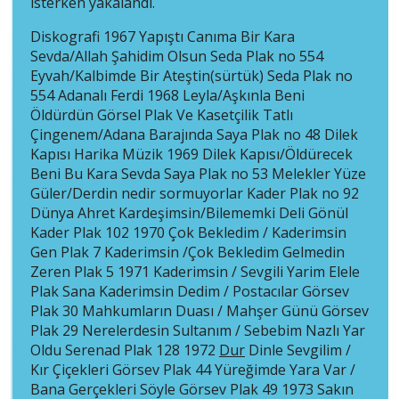
isterken yakalandı.
Diskografi 1967 Yapıştı Canıma Bir Kara
Sevda/Allah Şahidim Olsun Seda Plak no 554
Eyvah/Kalbimde Bir Ateştin(sürtük) Seda Plak no
554 Adanalı Ferdi 1968 Leyla/Aşkınla Beni
Öldürdün Görsel Plak Ve Kasetçilik Tatlı
Çingenem/Adana Barajında Saya Plak no 48 Dilek
Kapısı Harika Müzik 1969 Dilek Kapısı/Öldürecek
Beni Bu Kara Sevda Saya Plak no 53 Melekler Yüze
Güler/Derdin nedir sormuyorlar Kader Plak no 92
Dünya Ahret Kardeşimsin/Bilememki Deli Gönül
Kader Plak 102 1970 Çok Bekledim / Kaderimsin
Gen Plak 7 Kaderimsin /Çok Bekledim Gelmedin
Zeren Plak 5 1971 Kaderimsin / Sevgili Yarim Elele
Plak Sana Kaderimsin Dedim / Postacılar Görsev
Plak 30 Mahkumların Duası / Mahşer Günü Görsev
Plak 29 Nerelerdesin Sultanım / Sebebim Nazlı Yar
Oldu Serenad Plak 128 1972
Dur
Dinle Sevgilim /
Kır Çiçekleri Görsev Plak 44 Yüreğimde Yara Var /
Bana Gerçekleri Söyle Görsev Plak 49 1973 Sakın