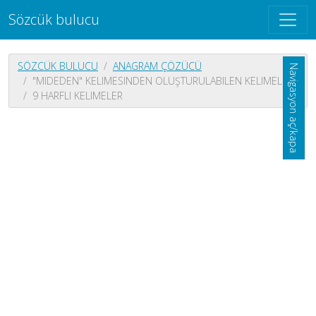
Sözcük bulucu
SÖZCÜK BULUCU
ANAGRAM ÇÖZÜCÜ
Navigasyon aç/kapa
"MIDEDEN" KELIMESINDEN OLUŞTURULABILEN KELIMELER
9 HARFLI KELIMELER