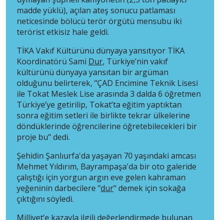
madde yüklü), açılan ateş sonucu patlaması
neticesinde bölücü terör örgütü mensubu iki
terörist etkisiz hale geldi.
TİKA Vakıf Kültürünü dünyaya yansıtıyor TİKA
Koordinatörü Sami
Dur
, Türkiye’nin vakıf
kültürünü dünyaya yansıtan bir argüman
olduğunu belirterek, "ÇAD Encimine Teknik Lisesi
ile Tokat Meslek Lise arasında 3 dalda 6 öğretmen
Türkiye’ye getirilip, Tokat’ta eğitim yaptıktan
sonra eğitim setleri ile birlikte tekrar ülkelerine
döndüklerinde öğrencilerine öğretebilecekleri bir
proje bu" dedi.
Şehidin Şanlıurfa'da yaşayan 70 yaşındaki amcası
Mehmet Yıldırım, Bayrampaşa'da bir oto galeride
çalıştığı için yorgun argın eve gelen kahraman
yeğeninin darbecilere "
dur
" demek için sokağa
çıktığını söyledi.
Milliyet’e kazayla ilgili değerlendirmede bulunan