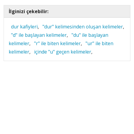
İlginizi çekebilir:
dur kafiyleri
,
"dur" kelimesinden oluşan kelimeler
,
"d" ile başlayan kelimeler
,
"du" ile başlayan
kelimeler
,
"r" ile biten kelimeler
,
"ur" ile biten
kelimeler
,
içinde "u" geçen kelimeler
,