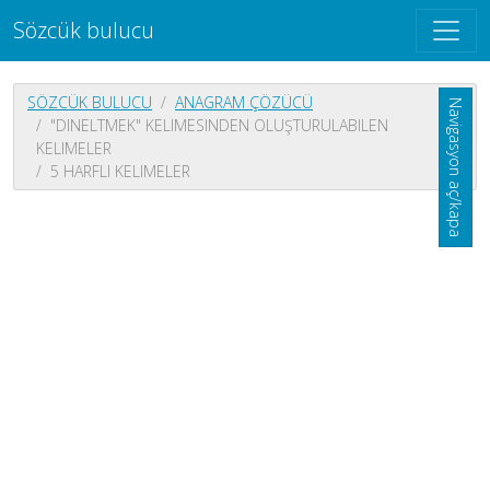
Sözcük bulucu
SÖZCÜK BULUCU
ANAGRAM ÇÖZÜCÜ
Navigasyon aç/kapa
"DINELTMEK" KELIMESINDEN OLUŞTURULABILEN
KELIMELER
5 HARFLI KELIMELER