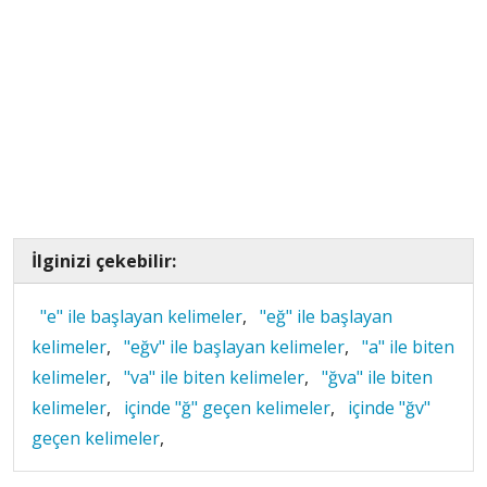
İlginizi çekebilir:
"e" ile başlayan kelimeler
,
"eğ" ile başlayan
kelimeler
,
"eğv" ile başlayan kelimeler
,
"a" ile biten
kelimeler
,
"va" ile biten kelimeler
,
"ğva" ile biten
kelimeler
,
içinde "ğ" geçen kelimeler
,
içinde "ğv"
geçen kelimeler
,