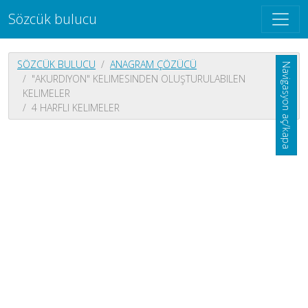
Sözcük bulucu
SÖZCÜK BULUCU
ANAGRAM ÇÖZÜCÜ
Navigasyon aç/kapa
"AKURDIYON" KELIMESINDEN OLUŞTURULABILEN
KELIMELER
4 HARFLI KELIMELER