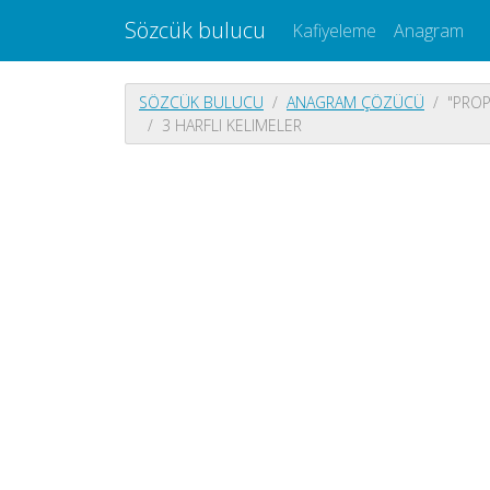
Sözcük bulucu
Kafiyeleme
Anagram
SÖZCÜK BULUCU
ANAGRAM ÇÖZÜCÜ
"PROP
3 HARFLI KELIMELER