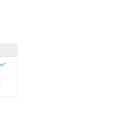
ev"
n
e