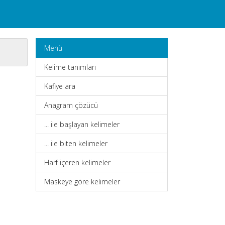
Menü
Kelime tanımları
Kafiye ara
Anagram çözücü
... ile başlayan kelimeler
... ile biten kelimeler
Harf içeren kelimeler
Maskeye göre kelimeler