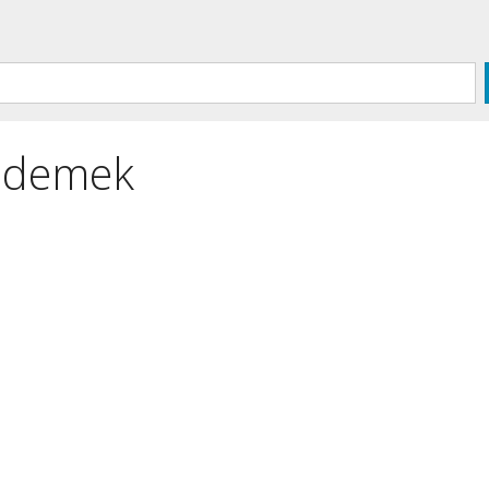
e demek