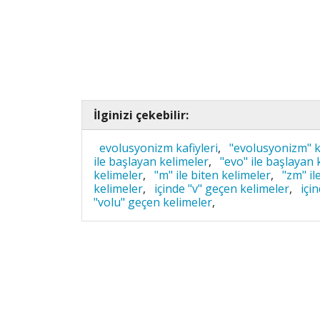
İlginizi çekebilir:
evolusyonizm kafiyleri
,
"evolusyonizm" k
ile başlayan kelimeler
,
"evo" ile başlayan 
kelimeler
,
"m" ile biten kelimeler
,
"zm" il
kelimeler
,
içinde "v" geçen kelimeler
,
içi
"volu" geçen kelimeler
,