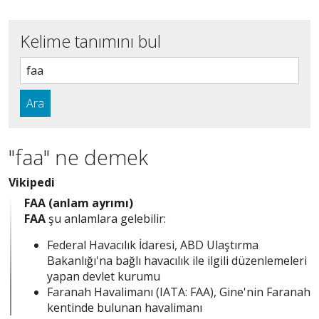
Kelime tanımını bul
Ara
"faa" ne demek
Vikipedi
FAA (anlam ayrımı)
FAA
şu anlamlara gelebilir:
Federal Havacılık İdaresi, ABD Ulaştırma
Bakanlığı'na bağlı havacılık ile ilgili düzenlemeleri
yapan devlet kurumu
Faranah Havalimanı (IATA: FAA), Gine'nin Faranah
kentinde bulunan havalimanı