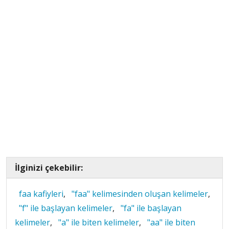
İlginizi çekebilir:
faa kafiyleri
,
"faa" kelimesinden oluşan kelimeler
,
"f" ile başlayan kelimeler
,
"fa" ile başlayan
kelimeler
,
"a" ile biten kelimeler
,
"aa" ile biten