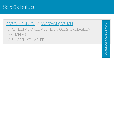
Sözcük bulucu
SÖZCÜK BULUCU
ANAGRAM ÇÖZÜCÜ
Navigasyon aç/kapa
"DINELTMEK" KELIMESINDEN OLUŞTURULABILEN
KELIMELER
5 HARFLI KELIMELER