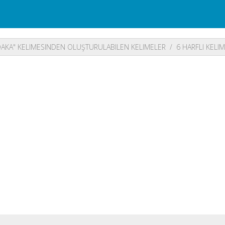
AKA" KELIMESINDEN OLUŞTURULABILEN KELIMELER
6 HARFLI KELI