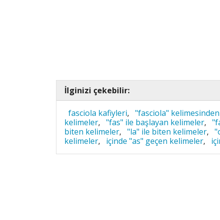
İlginizi çekebilir:
fasciola kafiyleri
,
"fasciola" kelimesinden
kelimeler
,
"fas" ile başlayan kelimeler
,
"f
biten kelimeler
,
"la" ile biten kelimeler
,
"
kelimeler
,
içinde "as" geçen kelimeler
,
iç